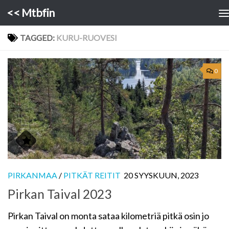
<< Mtbfin
Skip to content
TAGGED:
KURU-RUOVESI
0
PIRKANMAA
/
PITKÄT REITIT
20 SYYSKUUN, 2023
Pirkan Taival 2023
Pirkan Taival on monta sataa kilometriä pitkä osin jo