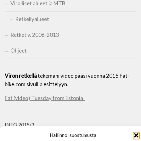
Viralliset alueet ja MTB
Retkeilyalueet
Retket v. 2006-2013
Ohjeet
Viron retkellä
tekemäni video pääsi vuonna 2015 Fat-
bike.com sivuilla esittelyyn.
Fat (video) Tuesday from Estonia!
INFO 2015/3
Hallinnoi suostumusta
Vanhat retket näkyy vielä menussa (2006-2013), mutta