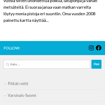
vuosia sitten unohdettua polkua, latupohjia ja vähän
metsäteitä. Ei suoraa janaa vaan matkan varrelta
löytyy monia pistoja eri suuntiin. Oma vuoden 2008
painettu kartta näyttää...
FOLLOW:
Haku:
Pitkät reitit
Varsinais-Suomi