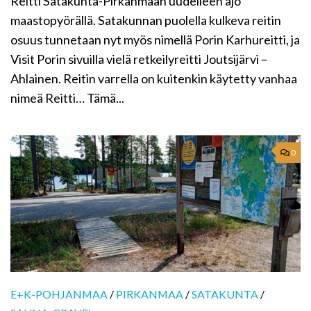
Reitti Satakunta-Pirkanmaan uudelleen ajo
maastopyörällä. Satakunnan puolella kulkeva reitin
osuus tunnetaan nyt myös nimellä Porin Karhureitti, ja
Visit Porin sivuilla vielä retkeilyreitti Joutsijärvi –
Ahlainen. Reitin varrella on kuitenkin käytetty vanhaa
nimeä Reitti… Tämä...
0
E+K-POHJANMAA
/
PIRKANMAA
/
SATAKUNTA
/