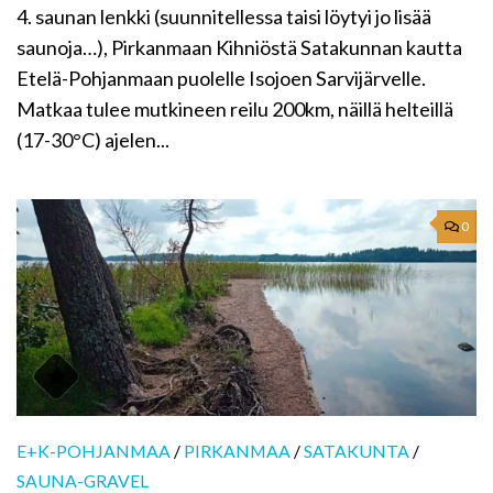
4. saunan lenkki (suunnitellessa taisi löytyi jo lisää
saunoja…), Pirkanmaan Kihniöstä Satakunnan kautta
Etelä-Pohjanmaan puolelle Isojoen Sarvijärvelle.
Matkaa tulee mutkineen reilu 200km, näillä helteillä
(17-30°C) ajelen...
0
E+K-POHJANMAA
/
PIRKANMAA
/
SATAKUNTA
/
SAUNA-GRAVEL