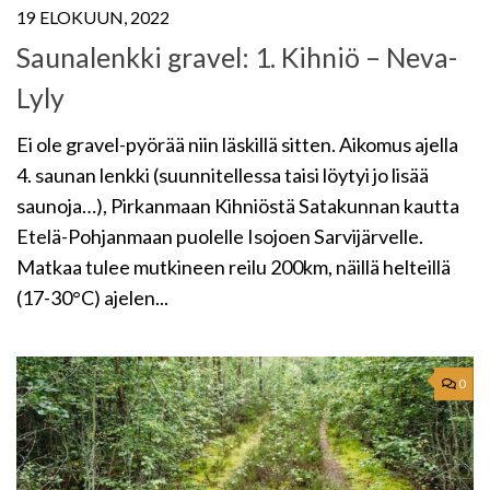
19 ELOKUUN, 2022
Saunalenkki gravel: 1. Kihniö – Neva-
Lyly
Ei ole gravel-pyörää niin läskillä sitten. Aikomus ajella
4. saunan lenkki (suunnitellessa taisi löytyi jo lisää
saunoja…), Pirkanmaan Kihniöstä Satakunnan kautta
Etelä-Pohjanmaan puolelle Isojoen Sarvijärvelle.
Matkaa tulee mutkineen reilu 200km, näillä helteillä
(17-30°C) ajelen...
0