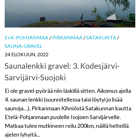
E+K-POHJANMAA
/
PIRKANMAA
/
SATAKUNTA
/
SAUNA-GRAVEL
24 ELOKUUN, 2022
Saunalenkki gravel: 3. Kodesjärvi-
Sarvijärvi-Suojoki
Ei ole gravel-pyörää niin läskillä sitten. Aikomus ajella
4. saunan lenkki (suunnitellessa taisi löytyi jo lisää
saunoja…), Pirkanmaan Kihniöstä Satakunnan kautta
Etelä-Pohjanmaan puolelle Isojoen Sarvijärvelle.
Matkaa tulee mutkineen reilu 200km, näillä helteillä
ajelen lyhyitä...