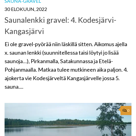
SAUNA-GRAVEL
30 ELOKUUN, 2022
Saunalenkki gravel: 4. Kodesjärvi-
Kangasjärvi
Ei ole gravel-pyörää niin läskillä sitten. Aikomus ajella
x. saunan lenkki (suunnitellessa taisi löytyi jo lisää
saunoja…), Pirkanmalla, Satakunnassa ja Etelä-
Pohjanmaalla. Matkaa tulee mutkineen aika paljon. 4.
ajokerta vie Kodesjärveltä Kangasjärvelle jossa 5.
sauna....
0