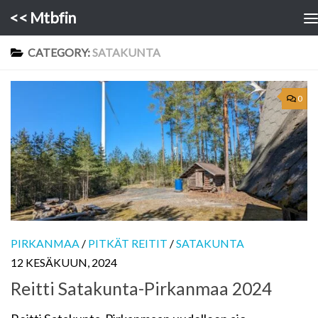
<< Mtbfin
Skip to content
CATEGORY:
SATAKUNTA
0
PIRKANMAA
/
PITKÄT REITIT
/
SATAKUNTA
12 KESÄKUUN, 2024
Reitti Satakunta-Pirkanmaa 2024