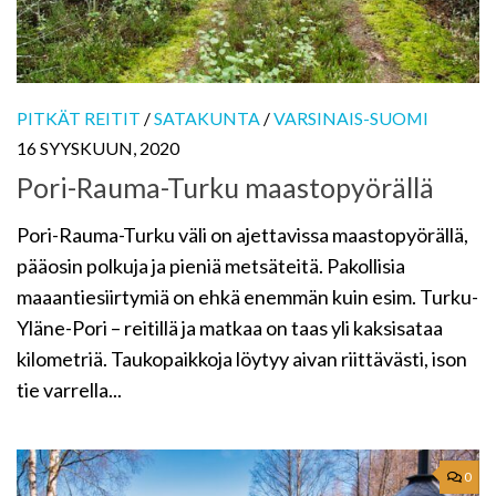
PITKÄT REITIT
/
SATAKUNTA
/
VARSINAIS-SUOMI
16 SYYSKUUN, 2020
Pori-Rauma-Turku maastopyörällä
Pori-Rauma-Turku väli on ajettavissa maastopyörällä,
pääosin polkuja ja pieniä metsäteitä. Pakollisia
maaantiesiirtymiä on ehkä enemmän kuin esim. Turku-
Yläne-Pori – reitillä ja matkaa on taas yli kaksisataa
kilometriä. Taukopaikkoja löytyy aivan riittävästi, ison
tie varrella...
0