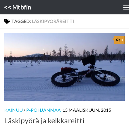
<< Mtbfin
Skip to content
TAGGED:
LÄSKIPYÖRÄREITTI
0
KAINUU
/
P-POHJANMAA
15 MAALISKUUN, 2015
Läskipyörä ja kelkkareitti