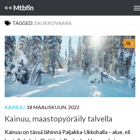
<< Mtbfin
Skip to content
TAGGED:
SAUKKOVAARA
2
KAINUU
18 MAALISKUUN, 2022
Kainuu, maastopyöräily talvella
Kainuu on tässä lähinnä Paljakka-Ukkohalla – alue, eli