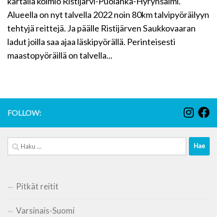
kartalla kolmio Ristijärvi-Puolanka-Hyrynsalmi.
Alueella on nyt talvella 2022 noin 80km talvipyöräilyyn
tehtyjä reittejä. Ja päälle Ristijärven Saukkovaaran
ladut joilla saa ajaa läskipyörällä. Perinteisesti
maastopyöräillä on talvella...
FOLLOW:
Haku:
Pitkät reitit
Varsinais-Suomi