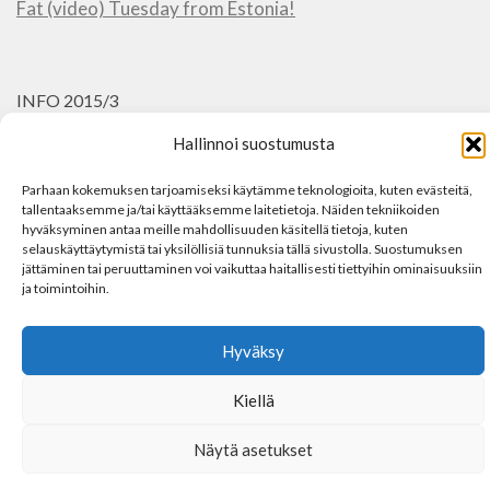
Fat (video) Tuesday from Estonia!
INFO 2015/3
Hallinnoi suostumusta
Vanhat retket näkyy vielä menussa (2006-2013), mutta
ne sivut eivät enää toimi tietokannan kautta, joten osa
Parhaan kokemuksen tarjoamiseksi käytämme teknologioita, kuten evästeitä,
toiminnoista (galleriat) on pois käytöstä.
tallentaaksemme ja/tai käyttääksemme laitetietoja. Näiden tekniikoiden
hyväksyminen antaa meille mahdollisuuden käsitellä tietoja, kuten
selauskäyttäytymistä tai yksilöllisiä tunnuksia tällä sivustolla. Suostumuksen
Pahoittelen ja kaikkea sellaista…
jättäminen tai peruuttaminen voi vaikuttaa haitallisesti tiettyihin ominaisuuksiin
ja toimintoihin.
Hyväksy
Kiellä
Näytä asetukset