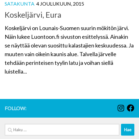
SATAKUNTA
4 JOULUKUUN, 2015
Koskeljärvi, Eura
Koskeljärvi on Lounais-Suomen suurin mökitön järvi.
Näin lukee Luontoon.fi sivuston esittelyssä. Ainakin
se näyttää olevan suosittu kalastajien keskuudessa. Ja
muuten vain oikein kaunis alue. Talvella järvelle
tehdään perinteisen tyylin latu ja voihan siellä
luistella...
FOLLOW:
Haku: