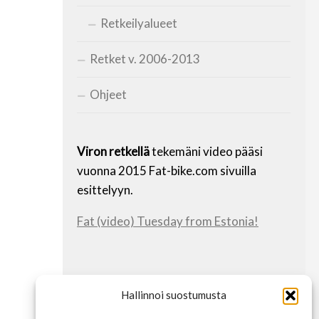
Retkeilyalueet
Retket v. 2006-2013
Ohjeet
Viron retkellä
tekemäni video pääsi
vuonna 2015 Fat-bike.com sivuilla
esittelyyn.
Fat (video) Tuesday from Estonia!
INFO 2015/3
Hallinnoi suostumusta
Vanhat retket näkyy vielä menussa