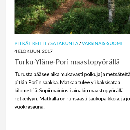
PITKÄT REITIT
/
SATAKUNTA
/
VARSINAIS-SUOMI
4 ELOKUUN, 2017
Turku-Yläne-Pori maastopyörällä
Turusta pääsee aika mukavasti polkuja ja metsäteit
pitkin Poriin saakka. Matkaa tulee yli kaksisataa
kilometriä. Sopii mainiosti ainakin maastopyörällä
retkeilyyn. Matkalla on runsaasti taukopaikkoja, ja j
vuokrasauna.