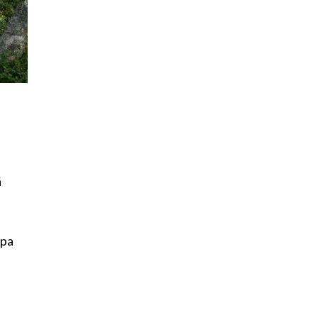
ä
opa