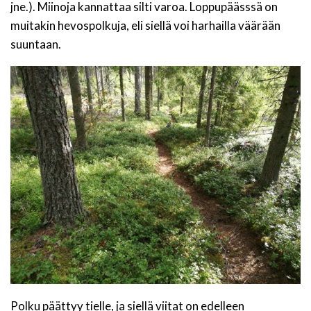
jne.). Miinoja kannattaa silti varoa. Loppupäässsä on
muitakin hevospolkuja, eli siellä voi harhailla väärään
suuntaan.
Polku päättyy tielle, ja siellä viitat on edelleen