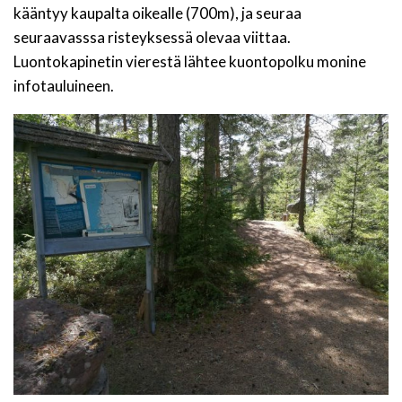
kääntyy kaupalta oikealle (700m), ja seuraa
seuraavasssa risteyksessä olevaa viittaa.
Luontokapinetin vierestä lähtee kuontopolku monine
infotauluineen.