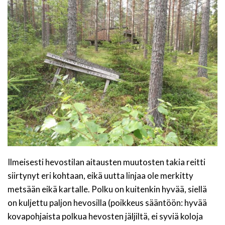
Ilmeisesti hevostilan aitausten muutosten takia reitti
siirtynyt eri kohtaan, eikä uutta linjaa ole merkitty
metsään eikä kartalle. Polku on kuitenkin hyvää, siellä
on kuljettu paljon hevosilla (poikkeus sääntöön: hyvää
kovapohjaista polkua hevosten jäljiltä, ei syviä koloja