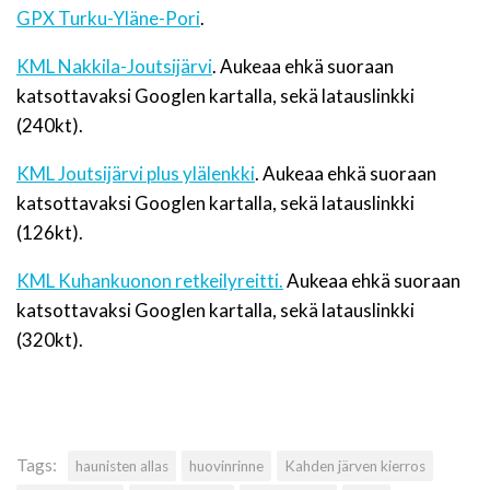
GPX Turku-Yläne-Pori
.
KML Nakkila-Joutsijärvi
. Aukeaa ehkä suoraan
katsottavaksi Googlen kartalla, sekä latauslinkki
(240kt).
KML Joutsijärvi plus ylälenkki
. Aukeaa ehkä suoraan
katsottavaksi Googlen kartalla, sekä latauslinkki
(126kt).
KML Kuhankuonon retkeilyreitti.
Aukeaa ehkä suoraan
katsottavaksi Googlen kartalla, sekä latauslinkki
(320kt).
Tags:
haunisten allas
huovinrinne
Kahden järven kierros