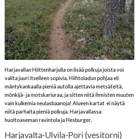
Harjavallan Hiittenharjulla on lisää polkuja joista voi
valita juuri itselleen sopivia. Hiihtoladun pohjaa eli
mäntykankaalla pieniä autolla ajettavia metsäteitä,
mönkijä- ja motskariuraa, ja sitten niitä ihmisten muuten
vain kulkemia neulasbaanoja! Alueen kartat ei näytä
niitä parhaita pieniä polkuja. Harjavallassa
huoltoaseman ravintola ja Hesburger.
Harjavalta-Ulvila-Pori (vesitorni)