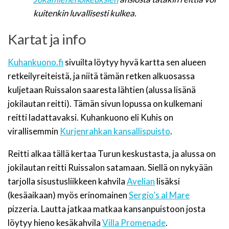
kuitenkin luvallisesti kulkea.
Kartat ja info
Kuhankuono.fi
sivuilta löytyy hyvä kartta sen alueen
retkeilyreiteistä, ja niitä tämän retken alkuosassa
kuljetaan Ruissalon saaresta lähtien (alussa lisänä
jokilautan reitti). Tämän sivun lopussa on kulkemani
reitti ladattavaksi. Kuhankuono eli Kuhis on
virallisemmin
Kurjenrahkan kansallispuisto
.
Reitti alkaa tällä kertaa Turun keskustasta, ja alussa on
jokilautan reitti Ruissalon satamaan. Siellä on nykyään
tarjolla sisustusliikkeen kahvila
Avelian
lisäksi
(kesäaikaan) myös erinomainen
Sergio’s al Mare
pizzeria. Lautta jatkaa matkaa kansanpuistoon josta
löytyy hieno kesäkahvila
Villa Promenade
.