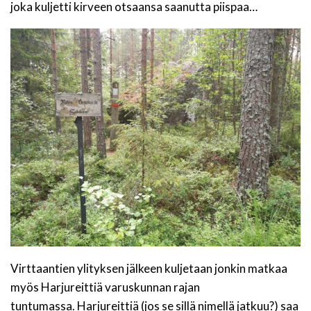
joka kuljetti kirveen otsaansa saanutta piispaa…
Virttaantien ylityksen jälkeen kuljetaan jonkin matkaa
myös Harjureittiä varuskunnan rajan
tuntumassa. Harjureittiä (jos se sillä nimellä jatkuu?) saa