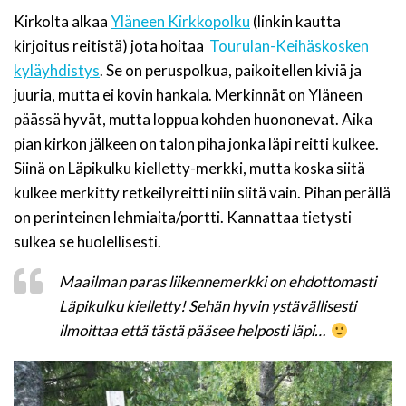
Kirkolta alkaa
Yläneen Kirkkopolku
(linkin kautta
kirjoitus reitistä) jota hoitaa
Tourulan-Keihäskosken
kyläyhdistys
. Se on peruspolkua, paikoitellen kiviä ja
juuria, mutta ei kovin hankala. Merkinnät on Yläneen
päässä hyvät, mutta loppua kohden huononevat. Aika
pian kirkon jälkeen on talon piha jonka läpi reitti kulkee.
Siinä on Läpikulku kielletty-merkki, mutta koska siitä
kulkee merkitty retkeilyreitti niin siitä vain. Pihan perällä
on perinteinen lehmiaita/portti. Kannattaa tietysti
sulkea se huolellisesti.
Maailman paras liikennemerkki on ehdottomasti
Läpikulku kielletty! Sehän hyvin ystävällisesti
ilmoittaa että tästä pääsee helposti läpi…