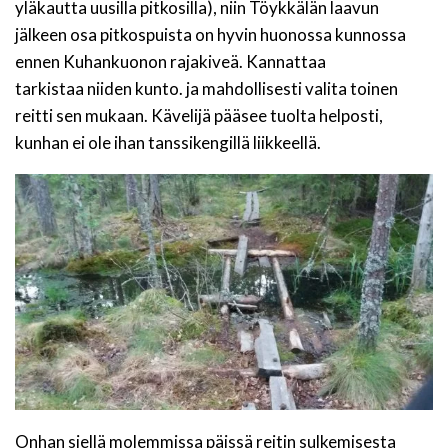
yläkautta uusilla pitkosilla), niin Töykkälän laavun
jälkeen osa pitkospuista on hyvin huonossa kunnossa
ennen Kuhankuonon rajakiveä. Kannattaa
tarkistaa niiden kunto. ja mahdollisesti valita toinen
reitti sen mukaan. Kävelijä pääsee tuolta helposti,
kunhan ei ole ihan tanssikengillä liikkeellä.
Onhan siellä molemmissa päissä reitin sulkemisesta