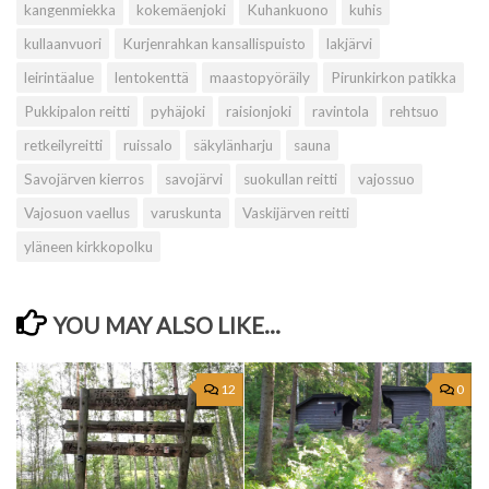
kangenmiekka
kokemäenjoki
Kuhankuono
kuhis
kullaanvuori
Kurjenrahkan kansallispuisto
lakjärvi
leirintäalue
lentokenttä
maastopyöräily
Pirunkirkon patikka
Pukkipalon reitti
pyhäjoki
raisionjoki
ravintola
rehtsuo
retkeilyreitti
ruissalo
säkylänharju
sauna
Savojärven kierros
savojärvi
suokullan reitti
vajossuo
Vajosuon vaellus
varuskunta
Vaskijärven reitti
yläneen kirkkopolku
YOU MAY ALSO LIKE...
12
0