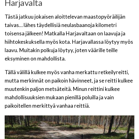
Harjavalta
Tästä jatkuu jokaisen aloittelevan maastopyöräilijän
taivas… lähes täydellisiä neulasbaanoja kilometri
toisensa jälkeen! Matkalla Harjavaltaan on laavuja ja
hiihtokeskuksella myös kota. Harjavallassa löytyy myös
laavu. Muitakin polkuja löytyy, joten väärille teille
eksyminen on mahdollista.
Tällä välillä kulkee myös vanha merkattu retkeilyreitti,
mutta merkinnät on paikoin hävinneet, ja se reitti kulkee
muutenkin paljon metsäteitä. Minun reittini kulkee
mahdollisuuksien mukaan pienillä poluilla ja vain
paikoitellen merkittyä vanhaa reittiä.