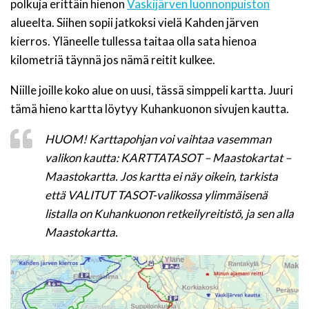
polkuja erittäin hienon
Vaskijärven luonnonpuiston
alueelta. Siihen sopii jatkoksi vielä Kahden järven
kierros. Yläneelle tullessa taitaa olla sata hienoa
kilometriä täynnä jos nämä reitit kulkee.
Niille joille koko alue on uusi, tässä simppeli kartta. Juuri
tämä hieno kartta löytyy Kuhankuonon sivujen kautta.
HUOM! Karttapohjan voi vaihtaa vasemman
valikon kautta: KARTTATASOT – Maastokartat –
Maastokartta. Jos kartta ei näy oikein, tarkista
että VALITUT TASOT-valikossa ylimmäisenä
listalla on Kuhankuonon retkeilyreitistö, ja sen alla
Maastokartta.