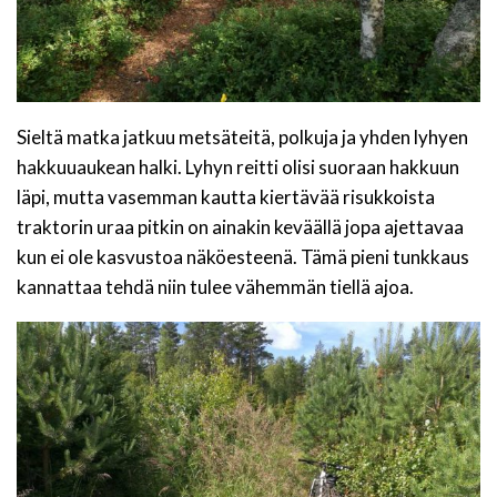
Sieltä matka jatkuu metsäteitä, polkuja ja yhden lyhyen
hakkuuaukean halki. Lyhyn reitti olisi suoraan hakkuun
läpi, mutta vasemman kautta kiertävää risukkoista
traktorin uraa pitkin on ainakin keväällä jopa ajettavaa
kun ei ole kasvustoa näköesteenä. Tämä pieni tunkkaus
kannattaa tehdä niin tulee vähemmän tiellä ajoa.