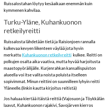
Ruissalostahan löytyy kesäaikaan enemmän kuin
kymmenen kahvilaa.
Turku-Yläne, Kuhankuonon
retkeilyreitti
Ruissalosta lähdetään tietä ja Raisionjoen rannalla
kulkevaa kevyen liikenteen väylää jota hyvin
merkattu
Kuhankuonon retkeilyreitti
kulkee. Reitti on
polkujen osalta aika vaativa, mutta hyvää harjoitusta
maastopyöräilijälle. Kurjenrahkan kansallispuiston
alueella voi itse valita noista poluista itselleen
sopivimmat. Minun reittini on suunnilleen lyhyin reitti
Yläneelle.(linkin kautta kirjoitus reitistä)
Jos haluaa kiertää itäistä reittiä (Vajosuon ja Töykkälän
laavut, Kuhankuonon rajakivi, Savojärven kierros