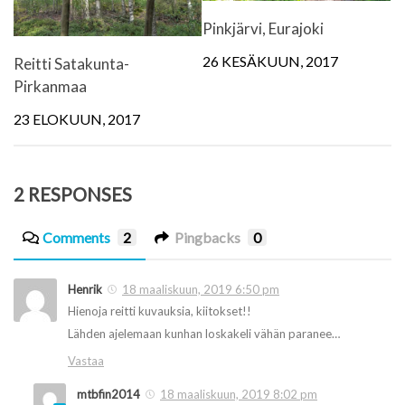
Pinkjärvi, Eurajoki
26 KESÄKUUN, 2017
Reitti Satakunta-
Pirkanmaa
23 ELOKUUN, 2017
2 RESPONSES
Comments
2
Pingbacks
0
Henrik
18 maaliskuun, 2019 6:50 pm
Hienoja reitti kuvauksia, kiitokset!!
Lähden ajelemaan kunhan loskakeli vähän paranee…
Vastaa
mtbfin2014
18 maaliskuun, 2019 8:02 pm