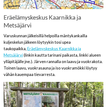
Eräelämyskeskus Kaarnikka ja
Metsäjärvi
Varuskunnan jälkeisillä helpoilla mäntykankailla
kuljeskelun jälkeen löytyykin tosi upea
taukopaikka,
Eräelämyskeskus Kaarnikka ja
Metsäjärvi
(linkin kautta tarinani paikasta, linkki alueen
ylläpitäjälle jne.). Järven rannalla on laavu ja vuokrakota.
Toinen laavu, vuokrasauna ja iso vuokramökki löytyy
vähän kauempaa tievarresta.