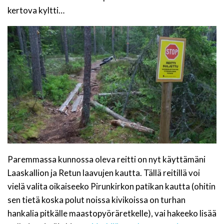
kertova kyltti…
Paremmassa kunnossa oleva reitti on nyt käyttämäni
Laaskallion ja Retun laavujen kautta. Tällä reitillä voi
vielä valita oikaiseeko Pirunkirkon patikan kautta (ohitin
sen tietä koska polut noissa kivikoissa on turhan
hankalia pitkälle maastopyöräretkelle), vai hakeeko lisää