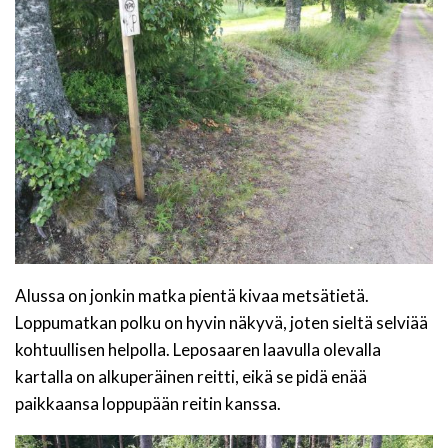
Alussa on jonkin matka pientä kivaa metsätietä.
Loppumatkan polku on hyvin näkyvä, joten sieltä selviää
kohtuullisen helpolla. Leposaaren laavulla olevalla
kartalla on alkuperäinen reitti, eikä se pidä enää
paikkaansa loppupään reitin kanssa.