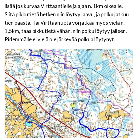
lisää jos kurvaa Virttaantielle ja ajaa n. 1km oikealle.
Siitä pikkutietä hetken niin löytyy laavu, ja polku jatkuu
tien päästä. Tai Virttaantietä voi jatkaa myös vielä n.
1,5km, taas pikkutietä vähän, niin polku löytyy jälleen.
Pidemmälle ei vielä ole järkevää polkua löytynyt.