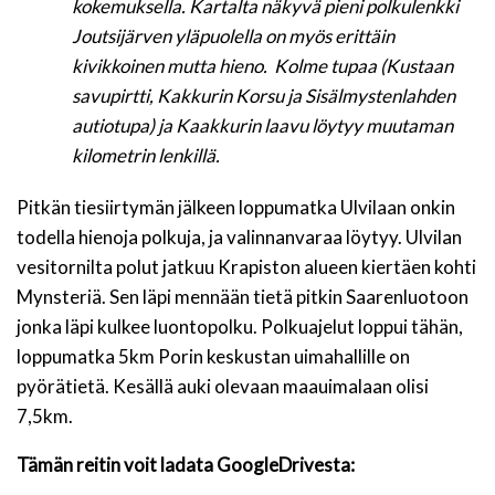
kokemuksella. Kartalta näkyvä pieni polkulenkki
Joutsijärven yläpuolella on myös erittäin
kivikkoinen mutta hieno. Kolme tupaa (Kustaan
savupirtti, Kakkurin Korsu ja Sisälmystenlahden
autiotupa) ja Kaakkurin laavu löytyy muutaman
kilometrin lenkillä.
Pitkän tiesiirtymän jälkeen loppumatka Ulvilaan onkin
todella hienoja polkuja, ja valinnanvaraa löytyy. Ulvilan
vesitornilta polut jatkuu Krapiston alueen kiertäen kohti
Mynsteriä. Sen läpi mennään tietä pitkin Saarenluotoon
jonka läpi kulkee luontopolku. Polkuajelut loppui tähän,
loppumatka 5km Porin keskustan uimahallille on
pyörätietä. Kesällä auki olevaan maauimalaan olisi
7,5km.
Tämän reitin voit ladata GoogleDrivesta: