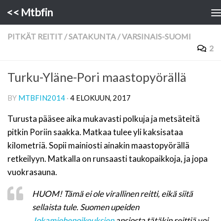
<< Mtbfin
Skip to content
PITKÄT REITIT
/
SATAKUNTA
/
VARSINAIS-SUOMI
2
Turku-Yläne-Pori maastopyörällä
BY
MTBFIN2014
·
4 ELOKUUN, 2017
Turusta pääsee aika mukavasti polkuja ja metsäteitä
pitkin Poriin saakka. Matkaa tulee yli kaksisataa
kilometriä. Sopii mainiosti ainakin maastopyörällä
retkeilyyn. Matkalla on runsaasti taukopaikkoja, ja jopa
vuokrasauna.
HUOM! Tämä ei ole virallinen reitti, eikä siitä
sellaista tule. Suomen upeiden
Jokamiehenoikeuksien
ansiosta tätäkin reittiä voi