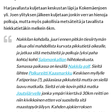
Harjavallasta kuljetaan keskustan läpi ja Kokemäenjoen
yli. Joen ylityksen jälkeen kuljetaan jonkin verran hienoja
polkuja, mutta myös pakollisia metsäteitä ja tavallista
hiekkatietäkin melkein 6km.
Nakkilan kohdalla, juuri ennen pitkän tiesiirtymän
alkua olisi mahdollista kurvata pikkutietä oikealle,
ja jatkaa siitä metsäteitä ja polkuja (yksi paha
kohta) kohti
Salomonkallion
hiihtokeskusta.
Samassa paikassa on kesällä
Nakkila golf
. Sieltä
lähtee
Polkureitti Kaasmarkku
Keskisen myllylle
Fatiporissa (?), pääasiasa pikkuteitä mutta on siellä
laavu matkalla. Sieltä ei ole kovin pitkä matka
Joutsijärvelle
jonka ympäri kiertävä 30km reitti on
niin kivikkoinen etten voi suositella sitä
maastopyöräilyyn. Kahden ajokierroksen