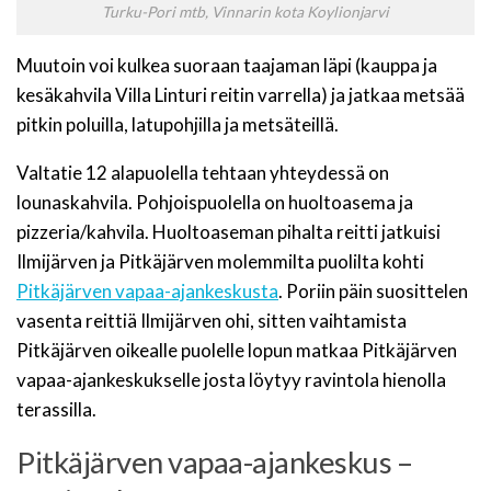
Turku-Pori mtb, Vinnarin kota Koylionjarvi
Muutoin voi kulkea suoraan taajaman läpi (kauppa ja
kesäkahvila Villa Linturi reitin varrella) ja jatkaa metsää
pitkin poluilla, latupohjilla ja metsäteillä.
Valtatie 12 alapuolella tehtaan yhteydessä on
lounaskahvila. Pohjoispuolella on huoltoasema ja
pizzeria/kahvila. Huoltoaseman pihalta reitti jatkuisi
Ilmijärven ja Pitkäjärven molemmilta puolilta kohti
Pitkäjärven vapaa-ajankeskusta
. Poriin päin suosittelen
vasenta reittiä Ilmijärven ohi, sitten vaihtamista
Pitkäjärven oikealle puolelle lopun matkaa Pitkäjärven
vapaa-ajankeskukselle josta löytyy ravintola hienolla
terassilla.
Pitkäjärven vapaa-ajankeskus –