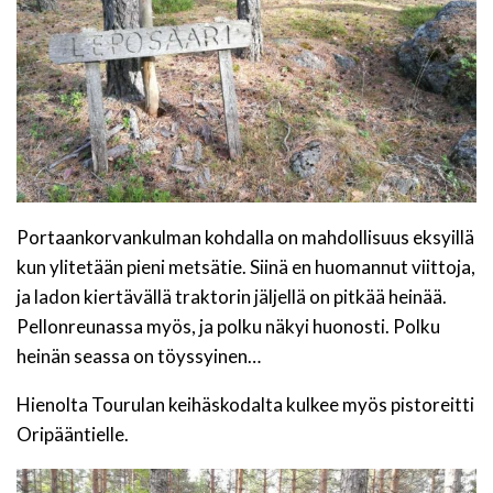
Portaankorvankulman kohdalla on mahdollisuus eksyillä
kun ylitetään pieni metsätie. Siinä en huomannut viittoja,
ja ladon kiertävällä traktorin jäljellä on pitkää heinää.
Pellonreunassa myös, ja polku näkyi huonosti. Polku
heinän seassa on töyssyinen…
Hienolta Tourulan keihäskodalta kulkee myös pistoreitti
Oripääntielle.