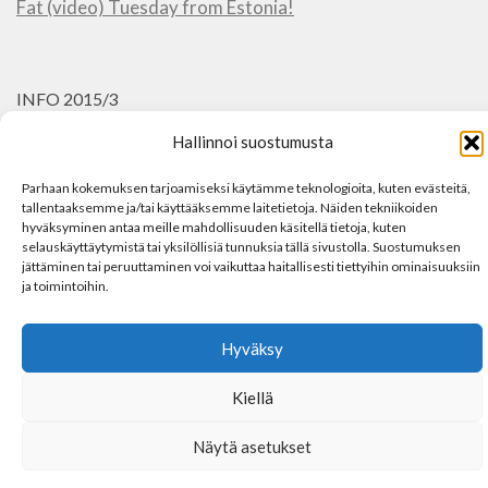
Fat (video) Tuesday from Estonia!
INFO 2015/3
Hallinnoi suostumusta
Vanhat retket näkyy vielä menussa (2006-2013), mutta
ne sivut eivät enää toimi tietokannan kautta, joten osa
Parhaan kokemuksen tarjoamiseksi käytämme teknologioita, kuten evästeitä,
toiminnoista (galleriat) on pois käytöstä.
tallentaaksemme ja/tai käyttääksemme laitetietoja. Näiden tekniikoiden
hyväksyminen antaa meille mahdollisuuden käsitellä tietoja, kuten
selauskäyttäytymistä tai yksilöllisiä tunnuksia tällä sivustolla. Suostumuksen
Pahoittelen ja kaikkea sellaista…
jättäminen tai peruuttaminen voi vaikuttaa haitallisesti tiettyihin ominaisuuksiin
ja toimintoihin.
Hyväksy
Kiellä
Näytä asetukset