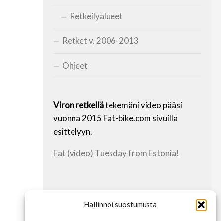
Retkeilyalueet
Retket v. 2006-2013
Ohjeet
Viron retkellä
tekemäni video pääsi
vuonna 2015 Fat-bike.com sivuilla
esittelyyn.
Fat (video) Tuesday from Estonia!
INFO 2015/3
Hallinnoi suostumusta
Vanhat retket näkyy vielä menussa