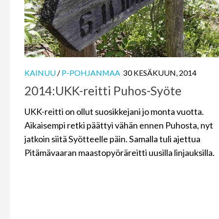
KAINUU
/
P-POHJANMAA
30 KESÄKUUN, 2014
2014:UKK-reitti Puhos-Syöte
UKK-reitti on ollut suosikkejani jo monta vuotta.
Aikaisempi retki päättyi vähän ennen Puhosta, nyt
jatkoin siitä Syötteelle päin. Samalla tuli ajettua
Pitämävaaran maastopyöräreitti uusilla linjauksilla.