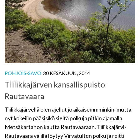
POHJOIS-SAVO
30 KESÄKUUN, 2014
Tiilikkajärven kansallispuisto-
Rautavaara
Tiilikkajärvellä olen ajellut jo aikaisemmminkin, mutta
nyt kokeilin pääsisikö sieltä polkuja pitkin ajamalla
Metsäkartanon kautta Rautavaaraan. Tiilikkajärvi-
Rautavaara välillä löytyy Virvatulten polku ja reitti