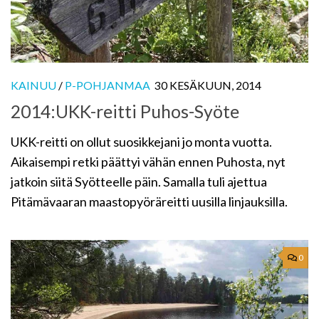
KAINUU
/
P-POHJANMAA
30 KESÄKUUN, 2014
2014:UKK-reitti Puhos-Syöte
UKK-reitti on ollut suosikkejani jo monta vuotta.
Aikaisempi retki päättyi vähän ennen Puhosta, nyt
jatkoin siitä Syötteelle päin. Samalla tuli ajettua
Pitämävaaran maastopyöräreitti uusilla linjauksilla.
0