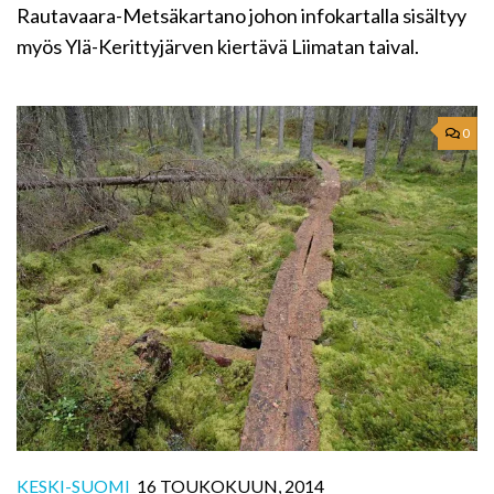
Rautavaara-Metsäkartano johon infokartalla sisältyy
myös Ylä-Kerittyjärven kiertävä Liimatan taival.
0
KESKI-SUOMI
16 TOUKOKUUN, 2014