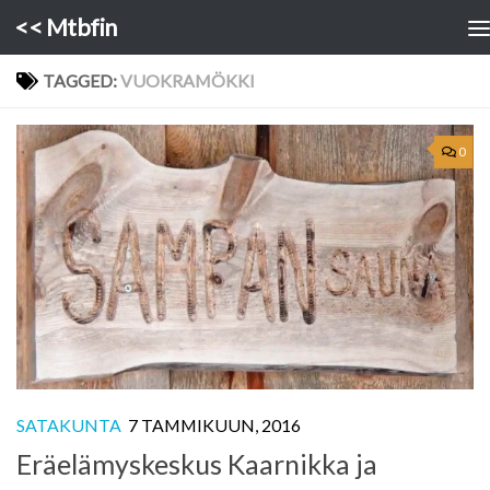
<< Mtbfin
Skip to content
TAGGED:
VUOKRAMÖKKI
0
SATAKUNTA
7 TAMMIKUUN, 2016
Eräelämyskeskus Kaarnikka ja