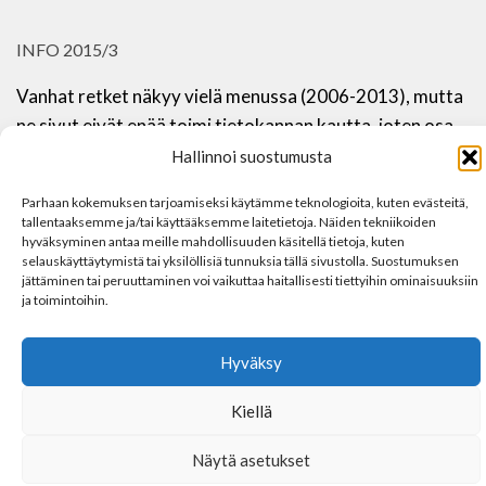
INFO 2015/3
Vanhat retket näkyy vielä menussa (2006-2013), mutta
ne sivut eivät enää toimi tietokannan kautta, joten osa
toiminnoista (galleriat) on pois käytöstä.
Hallinnoi suostumusta
Pahoittelen ja kaikkea sellaista…
Parhaan kokemuksen tarjoamiseksi käytämme teknologioita, kuten evästeitä,
tallentaaksemme ja/tai käyttääksemme laitetietoja. Näiden tekniikoiden
hyväksyminen antaa meille mahdollisuuden käsitellä tietoja, kuten
selauskäyttäytymistä tai yksilöllisiä tunnuksia tällä sivustolla. Suostumuksen
jättäminen tai peruuttaminen voi vaikuttaa haitallisesti tiettyihin ominaisuuksiin
ja toimintoihin.
Hyväksy
Kiellä
Näytä asetukset