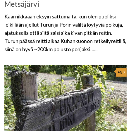
Metsäjärvi
Kaarnikkaaan eksyin sattumalta, kun olen puoliksi
leikillään ajellut Turun ja Porin väliltä löytyviä polkuja,
ajatuksella että siitä saisi aika kivan pitkän reitin.
Turun päässä reitti alkaa Kuhankuonon retkeilyreitillä,
siinä on hyvä ~200km polusto pohjaksi…...
0