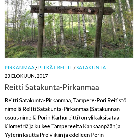
PIRKANMAA
/
PITKÄT REITIT
/
SATAKUNTA
23 ELOKUUN, 2017
Reitti Satakunta-Pirkanmaa
Reitti Satakunta-Pirkanmaa, Tampere-Pori Reitistö
nimellä Reitti Satakunta-Pirkanmaa (Satakunnan
osuus nimellä Porin Karhureitti) on yli kaksisataa
kilometriä ja kulkee Tampereelta Kankaanpään ja
Yyterin kautta Preiviikiin ja edelleen Porin