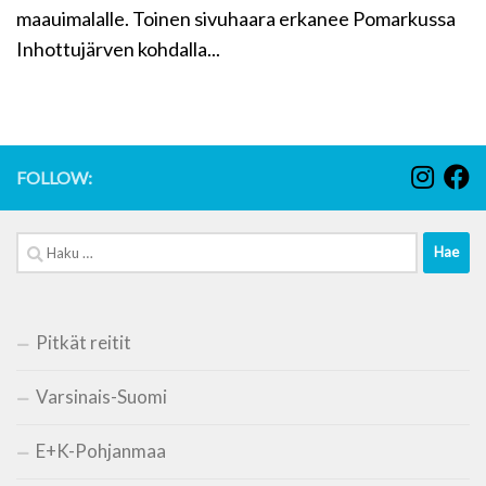
maauimalalle. Toinen sivuhaara erkanee Pomarkussa
Inhottujärven kohdalla...
FOLLOW:
Haku:
Pitkät reitit
Varsinais-Suomi
E+K-Pohjanmaa