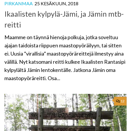
PIRKANMAA
25 KESÄKUUN, 2018
Ikaalisten kylpylä-Jämi, ja Jämin mtb-
reitti
Maamme on täynnä hienoja polkuja, jotka soveltuu
ajajan taidoista riippuen maastopyöräilyyn, tai sitten
ei. Uusia ”virallisia” maastopyöräreittejä ilmestyy aina
välillä. Nyt katsomani reitti kulkee Ikaalisten Rantasipi
kylpylältä Jämin lentokentälle. Jatkona Jämin oma
maastopyöräreitti. Osa...
12