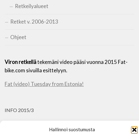
Retkeilyalueet
Retket v. 2006-2013
Ohjeet
Viron retkellä
tekemäni video pääsi vuonna 2015 Fat-
bike.com sivuilla esittelyyn.
Fat (video) Tuesday from Estonia!
INFO 2015/3
Vanhat retket näkyy vielä menussa (2006-2013), mutta
Hallinnoi suostumusta
ne sivut eivät enää toimi tietokannan kautta, joten osa