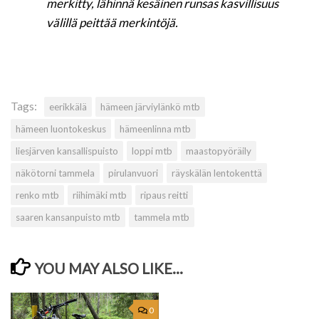
merkitty, lähinnä kesäinen runsas kasvillisuus
välillä peittää merkintöjä.
Tags:
eerikkälä
hämeen järviylänkö mtb
hämeen luontokeskus
hämeenlinna mtb
liesjärven kansallispuisto
loppi mtb
maastopyöräily
näkötorni tammela
pirulanvuori
räyskälän lentokenttä
renko mtb
riihimäki mtb
ripaus reitti
saaren kansanpuisto mtb
tammela mtb
YOU MAY ALSO LIKE...
0