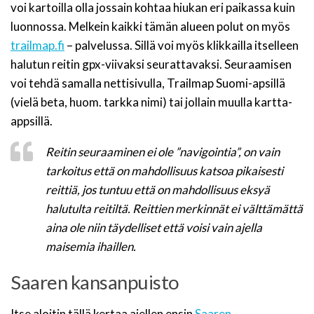
voi kartoilla olla jossain kohtaa hiukan eri paikassa kuin
luonnossa. Melkein kaikki tämän alueen polut on myös
trailmap.fi
– palvelussa. Sillä voi myös klikkailla itselleen
halutun reitin gpx-viivaksi seurattavaksi. Seuraamisen
voi tehdä samalla nettisivulla, Trailmap Suomi-apsillä
(vielä beta, huom. tarkka nimi) tai jollain muulla kartta-
appsillä.
Reitin seuraaminen ei ole ”navigointia”, on vain
tarkoitus että on mahdollisuus katsoa pikaisesti
reittiä, jos tuntuu että on mahdollisuus eksyä
halutulta reitiltä. Reittien merkinnät ei välttämättä
aina ole niin täydelliset että voisi vain ajella
maisemia ihaillen.
Saaren kansanpuisto
Itse aloitin tällä kertaa ajellen ensin
Saaren