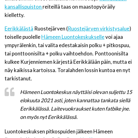
kansallispuiston
reiteillä taas on maastopyöräily
kielletty.
Eerikkälästä
Ruostejärven (
Ruostejärven virkistysalue
)
toiselle puolelle
Hämeen Luontokeskukselle
voi ajaa
ympyrälenkin, tai valita edestakaisin polku + pitkospuu,
tai ponttoonisilta + polku vaihtoehdon. Ponttoonisilta
kulkee Kurjenniemen kärjestä Eerikkälään päin, mutta ei
näy kaikissa kartoissa. Toralahden lossin kuntoa en nyt
tarkistanut.
Hämeen Luontokeskus näyttäisi olevan suljettu 15
elokuuta 2021 asti, joten kannattaa tankata siellä
Eerikkälässä. Laitevuokraukset kuten fatbike jne.
on myös nyt Eerikkälässä.
Luontokeskuksen pitkospuiden jälkeen Hämeen