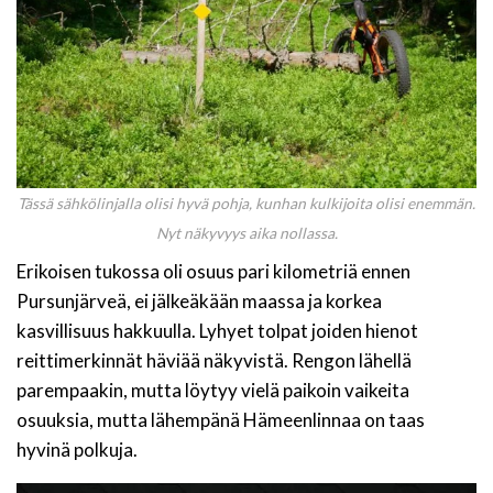
Tässä sähkölinjalla olisi hyvä pohja, kunhan kulkijoita olisi enemmän.
Nyt näkyvyys aika nollassa.
Erikoisen tukossa oli osuus pari kilometriä ennen
Pursunjärveä, ei jälkeäkään maassa ja korkea
kasvillisuus hakkuulla. Lyhyet tolpat joiden hienot
reittimerkinnät häviää näkyvistä. Rengon lähellä
parempaakin, mutta löytyy vielä paikoin vaikeita
osuuksia, mutta lähempänä Hämeenlinnaa on taas
hyvinä polkuja.