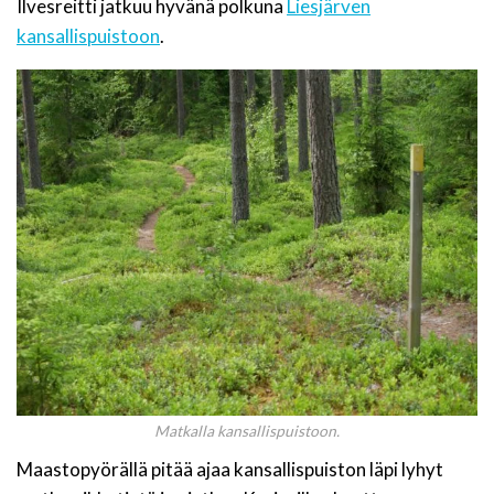
Ilvesreitti jatkuu hyvänä polkuna
Liesjärven
kansallispuistoon
.
Matkalla kansallispuistoon.
Maastopyörällä pitää ajaa kansallispuiston läpi lyhyt