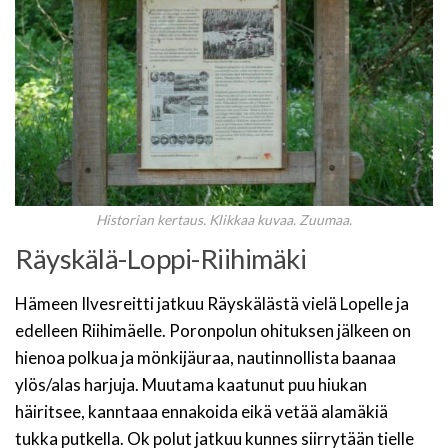
Historian kertaus. Klikkaa kuvaa. Zuumaa.
Räyskälä-Loppi-Riihimäki
Hämeen Ilvesreitti jatkuu Räyskälästä vielä Lopelle ja
edelleen Riihimäelle. Poronpolun ohituksen jälkeen on
hienoa polkua ja mönkijäuraa, nautinnollista baanaa
ylös/alas harjuja. Muutama kaatunut puu hiukan
häiritsee, kanntaaa ennakoida eikä vetää alamäkiä
tukka putkella. Ok polut jatkuu kunnes siirrytään tielle