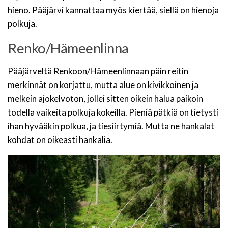
hieno. Pääjärvi kannattaa myös kiertää, siellä on hienoja
polkuja.
Renko/Hämeenlinna
Pääjärveltä Renkoon/Hämeenlinnaan päin reitin
merkinnät on korjattu, mutta alue on kivikkoinen ja
melkein ajokelvoton, jollei sitten oikein halua paikoin
todella vaikeita polkuja kokeilla. Pieniä pätkiä on tietysti
ihan hyvääkin polkua, ja tiesiirtymiä. Mutta ne hankalat
kohdat on oikeasti hankalia.