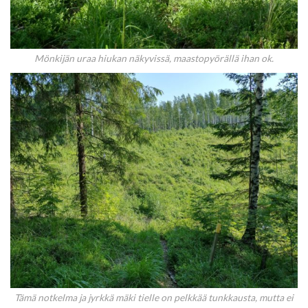
Mönkijän uraa hiukan näkyvissä, maastopyörällä ihan ok.
Tämä notkelma ja jyrkkä mäki tielle on pelkkää tunkkausta, mutta ei