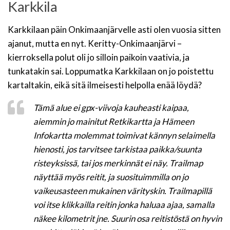
Karkkila
Karkkilaan päin Onkimaanjärvelle asti olen vuosia sitten
ajanut, mutta en nyt. Keritty-Onkimaanjärvi –
kierroksella polut oli jo silloin paikoin vaativia, ja
tunkatakin sai. Loppumatka Karkkilaan on jo poistettu
kartaltakin, eikä sitä ilmeisesti helpolla enää löydä?
Tämä alue ei gpx-viivoja kauheasti kaipaa,
aiemmin jo mainitut Retkikartta ja Hämeen
Infokartta molemmat toimivat kännyn selaimella
hienosti, jos tarvitsee tarkistaa paikka/suunta
risteyksissä, tai jos merkinnät ei näy. Trailmap
näyttää myös reitit, ja suosituimmilla on jo
vaikeusasteen mukainen värityskin. Trailmapillä
voi itse klikkailla reitin jonka haluaa ajaa, samalla
näkee kilometrit jne. Suurin osa reitistöstä on hyvin