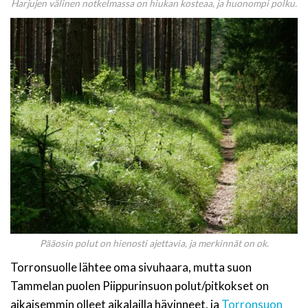
Harjujen välinen notkelmassa on hiukan kosteaa, ja huonompi polku.
Pääosin polut on hienosti ajettavia, ja merkinnät on ok.
Torronsuolle lähtee oma sivuhaara, mutta suon
Tammelan puolen Piippurinsuon polut/pitkokset on
aikaisemmin olleet aikalailla hävinneet, ja
Torronsuon