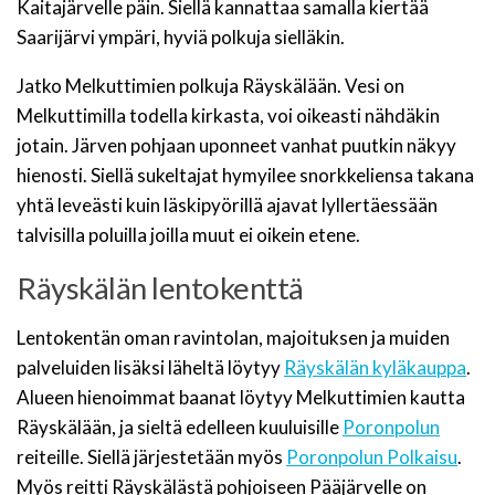
Kaitajärvelle päin. Siellä kannattaa samalla kiertää
Saarijärvi ympäri, hyviä polkuja sielläkin.
Jatko Melkuttimien polkuja Räyskälään. Vesi on
Melkuttimilla todella kirkasta, voi oikeasti nähdäkin
jotain. Järven pohjaan uponneet vanhat puutkin näkyy
hienosti. Siellä sukeltajat hymyilee snorkkeliensa takana
yhtä leveästi kuin läskipyörillä ajavat lyllertäessään
talvisilla poluilla joilla muut ei oikein etene.
Räyskälän lentokenttä
Lentokentän oman ravintolan, majoituksen ja muiden
palveluiden lisäksi läheltä löytyy
Räyskälän kyläkauppa
.
Alueen hienoimmat baanat löytyy Melkuttimien kautta
Räyskälään, ja sieltä edelleen kuuluisille
Poronpolun
reiteille. Siellä järjestetään myös
Poronpolun Polkaisu
.
Myös reitti Räyskälästä pohjoiseen Pääjärvelle on