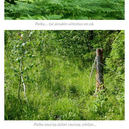
Polku… tai ainakin viitoitus on ok.
Polku seuraa aidan reunaa, oletan…