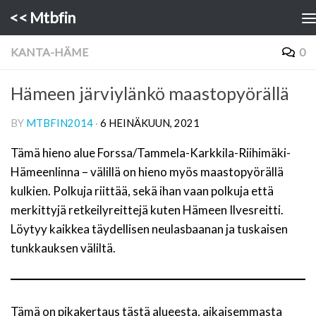
<< Mtbfin
Skip to content
KANTA-HÄME
0
Hämeen järviylänkö maastopyörällä
BY
MTBFIN2014
·
6 HEINÄKUUN, 2021
Tämä hieno alue Forssa/Tammela-Karkkila-Riihimäki-
Hämeenlinna – välillä on hieno myös maastopyörällä
kulkien. Polkuja riittää, sekä ihan vaan polkuja että
merkittyjä retkeilyreittejä kuten Hämeen Ilvesreitti.
Löytyy kaikkea täydellisen neulasbaanan ja tuskaisen
tunkkauksen väliltä.
Tämä on pikakertaus tästä alueesta, aikaisemmasta