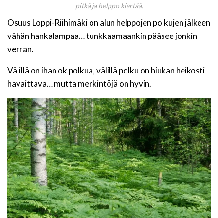
pitkä ja helppo kiertää.
Osuus Loppi-Riihimäki on alun helppojen polkujen jälkeen
vähän hankalampaa… tunkkaamaankin pääsee jonkin
verran.
Välillä on ihan ok polkua, välillä polku on hiukan heikosti
havaittava… mutta merkintöjä on hyvin.