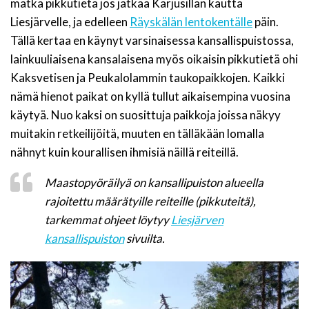
matka pikkutietä jos jatkaa Karjusillan kautta
Liesjärvelle, ja edelleen
Räyskälän lentokentälle
päin.
Tällä kertaa en käynyt varsinaisessa kansallispuistossa,
lainkuuliaisena kansalaisena myös oikaisin pikkutietä ohi
Kaksvetisen ja Peukalolammin taukopaikkojen. Kaikki
nämä hienot paikat on kyllä tullut aikaisempina vuosina
käytyä. Nuo kaksi on suosittuja paikkoja joissa näkyy
muitakin retkeilijöitä, muuten en tälläkään lomalla
nähnyt kuin kourallisen ihmisiä näillä reiteillä.
Maastopyöräilyä on kansallipuiston alueella
rajoitettu määrätyille reiteille (pikkuteitä),
tarkemmat ohjeet löytyy
Liesjärven
kansallispuiston
sivuilta.