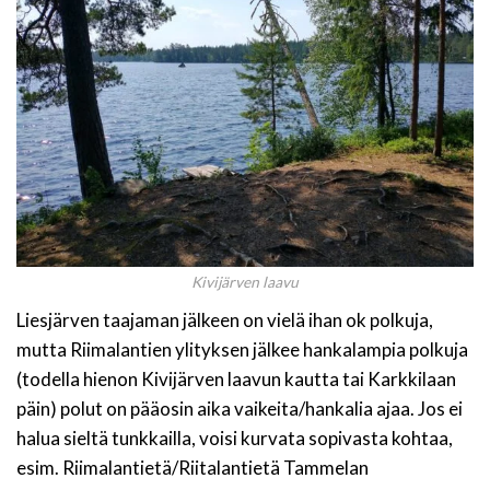
Kivijärven laavu
Liesjärven taajaman jälkeen on vielä ihan ok polkuja,
mutta Riimalantien ylityksen jälkee hankalampia polkuja
(todella hienon Kivijärven laavun kautta tai Karkkilaan
päin) polut on pääosin aika vaikeita/hankalia ajaa. Jos ei
halua sieltä tunkkailla, voisi kurvata sopivasta kohtaa,
esim. Riimalantietä/Riitalantietä Tammelan