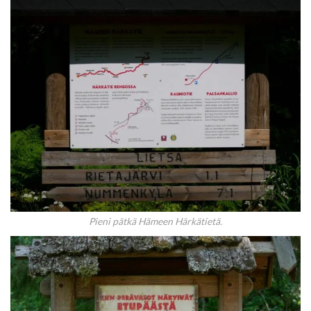
Pieni pätkä Hämeen Härkätietä.