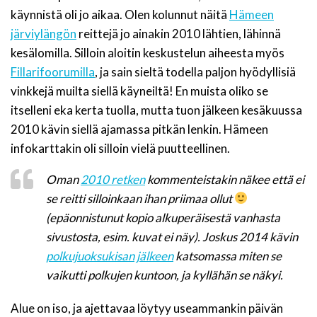
käynnistä oli jo aikaa. Olen kolunnut näitä
Hämeen
järviylängön
reittejä jo ainakin 2010 lähtien, lähinnä
kesälomilla. Silloin aloitin keskustelun aiheesta myös
Fillarifoorumilla
, ja sain sieltä todella paljon hyödyllisiä
vinkkejä muilta siellä käyneiltä! En muista oliko se
itselleni eka kerta tuolla, mutta tuon jälkeen kesäkuussa
2010 kävin siellä ajamassa pitkän lenkin. Hämeen
infokarttakin oli silloin vielä puutteellinen.
Oman
2010 retken
kommenteistakin näkee että ei
se reitti silloinkaan ihan priimaa ollut
(epäonnistunut kopio alkuperäisestä vanhasta
sivustosta, esim. kuvat ei näy). Joskus 2014 kävin
polkujuoksukisan jälkeen
katsomassa miten se
vaikutti polkujen kuntoon, ja kyllähän se näkyi.
Alue on iso, ja ajettavaa löytyy useammankin päivän