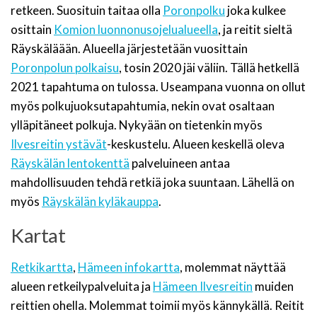
retkeen. Suosituin taitaa olla
Poronpolku
joka kulkee
osittain
Komion luonnonusojelualueella
, ja reitit sieltä
Räyskäläään. Alueella järjestetään vuosittain
Poronpolun polkaisu
, tosin 2020 jäi väliin. Tällä hetkellä
2021 tapahtuma on tulossa. Useampana vuonna on ollut
myös polkujuoksutapahtumia, nekin ovat osaltaan
ylläpitäneet polkuja. Nykyään on tietenkin myös
Ilvesreitin ystävät
-keskustelu. Alueen keskellä oleva
Räyskälän lentokenttä
palveluineen antaa
mahdollisuuden tehdä retkiä joka suuntaan. Lähellä on
myös
Räyskälän kyläkauppa
.
Kartat
Retkikartta
,
Hämeen infokartta
, molemmat näyttää
alueen retkeilypalveluita ja
Hämeen Ilvesreitin
muiden
reittien ohella. Molemmat toimii myös kännykällä. Reitit