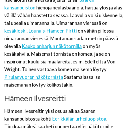
kansanpuiston
hienoja neulasbaanoja, harjua ylös ja alas
välillä vähän haastetta seassa. Laavulla voisi uiskennella,
tai upealla uimarannalla. Uimarannan vieressä on
kesäkioski
.
Lounais-Hämeen Pirtti
on vähän piilossa
uimarannan vieressä. Muutaman sadan metrin päässä
olevalla
Kaukolanharjun näkötornilla
on myös
kesäkahvila. Maisemat tornista on komea, ja se on
inspiroinut kuuluisia maalareita, esim. Edelfelt ja Von
Wright. Toinen vastaava komea maisema löytyy
Pirulanvuoren näkötornista
Sastamalassa, se
maisemahan löytyy kolikostakin.
Hämeen Ilvesreitti
Hämeen Ilvesreitin yksi osuus alkaa Saaren
kansanpuistosta kohti
Eerikkälän urheiluopistoa
.
Tiukkaa mäkeä saa heti punnertaa ylös näkötornille,