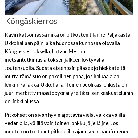
Köngäskierros
Kävin katsomassa mikä on pitkosten tilanne Paljakasta
Ukkohallaan päin, aika huonossa kunnossa olevalla
Köngäskierroksella, Latvan Metlan
metsäntutkimuslaitoksen jälkeen löytyvällä
Joutensuolla. Suosta eteenpäin pääsee jo hiekkateitä,
mutta tämä suo on pakollinen paha, jos haluaa ajaa
lenkin Paljakka-Ukkohalla. Toinen puolikas lenkistä on
juuri merkitty maastopyöräilyreitiksi, sen keskusteluihin
on linkki alussa.
Pitkokset on aivan hyvin ajettavia vielä, vaikka välillä
veden alla, välillä vain toinen lankku jäljellä jne. Jos
muuten on tottunut pitkoksilla ajamiseen, nämä menee