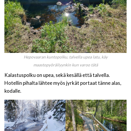
Hepovaaran kuntopolku, talvella upea latu, käy
maastopyöräilyynkin kun varoo tätä
Kalastuspolku on upea, sekä kesällä että talvella.
Hotellin pihalta lähtee myös jyrkät portaat tänne alas,
kodalle.