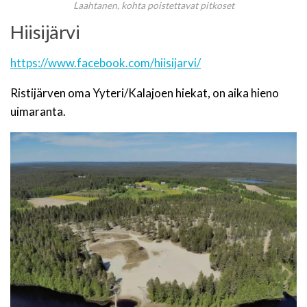
Laahtanen, kohta poistettavat pitkoset
Hiisijärvi
https://www.facebook.com/hiisijarvi/
Ristijärven oma Yyteri/Kalajoen hiekat, on aika hieno
uimaranta.