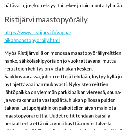
hätävara, jos/kun eksyy, tai tekee jotain muuta tyhmää.
Ristijärvi maastopyöräily
https://www.ristijarvi.fi/vapaa-
aika/maastopyoraily.html
Myös Ristijärvellä on menossa maastopyöräilyreittien
hanke, sähköläskipyöriä on jo vuokrattavana, mutta
reitistöjen kehitys on vielä hiukan kesken.
Saukkovaarassa, johon reittejä tehdään, löytyy kyllä jo
nyt ajettavaa ihan mukavasti. Nykyisten reittien
lähtöpaikka on ylemmän parkkipaikan viereesä, sauna-
ja wc-rakennusta vastapäätä, hiukan piilossa puiden
takana. Latupohjatkin on paikoitellen aivan mainiota
maastopyöräreittiä. Uudet reitit tehdään kai sillä
periaatteella että niitä voisi käyttää myös talvella,