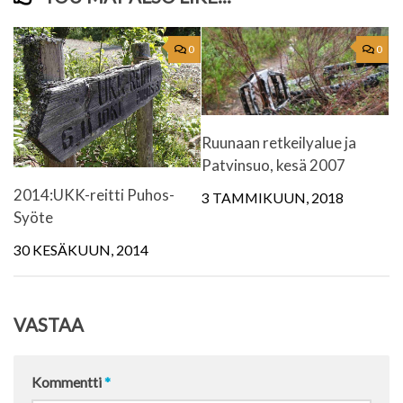
0
0
Ruunaan retkeilyalue ja
Patvinsuo, kesä 2007
2014:UKK-reitti Puhos-
3 TAMMIKUUN, 2018
Syöte
30 KESÄKUUN, 2014
VASTAA
Kommentti
*