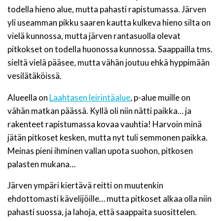
todella hieno alue, mutta pahasti rapistumassa. Järven
yli useamman pikku saaren kautta kulkeva hieno silta on
vielä kunnossa, mutta järven rantasuolla olevat
pitkokset on todella huonossa kunnossa. Saappailla tms.
sieltä vielä pääsee, mutta vähän joutuu ehkä hyppimään
vesilätäköissä.
Alueella on
Laahtasen leirintäalue
, p-alue muille on
vähän matkan päässä. Kyllä oli niin nätti paikka… ja
rakenteet rapistumassa kovaa vauhtia! Harvoin minä
jätän pitkoset kesken, mutta nyt tuli semmonen paikka.
Meinas pieni ihminen vallan upota suohon, pitkosen
palasten mukana…
Järven ympäri kiertävä reitti on muutenkin
ehdottomasti kävelijöille… mutta pitkoset alkaa olla niin
pahasti suossa, ja lahoja, että saappaita suosittelen.