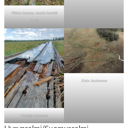
Pitkos katoaa, mutta kestää
hyvin
Kota Joutensuo
Nauloja pinnassa