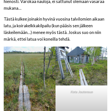
hienosti. Varokaa nauloja, ei sattunut olemaan vasaraa
mukana…
Tästä kulkee joinakin hyvinä vuosina talvilomien aikaan
latu, ja koirakelkkakilpailu (kun pääsis sen jälkeen
läskeilemään…) menee myös tästä. Joskus suo on niin
märkä, ettei latua voi koneilla tehdä.
Kota Joutensuo