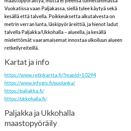
maastopyöräiltyä, mutta ei yleensä tunnetummassa
Vuokatissa vaan Paljakassa, siellä tulee käytyä sekä
kesällä että talvella. Poikkeuksetta alkutalvesta on
metrin verran lunta, läskipyöräreittiä, ja hienot ladut
talvella Paljakka/Ukkohalla – alueella, ja kesällä
mielettömät vaaramaisemat innostaa ulkoiluun alueen
retkeilyreiteillä.
Kartat ja info
https://www.retkikartta.fi/?mapId=10294
https://www.infogis.fi/puolanka/
https://paljakka.fi/
https://ukkohalla.fi/
Paljakka ja Ukkohalla
maastopyöräily