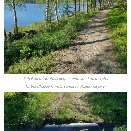
Paljakan latupohjaa kelpaa pyöräilläkin, talvella
fatbike/kävely/hiihto samassa, Rakennusjärvi