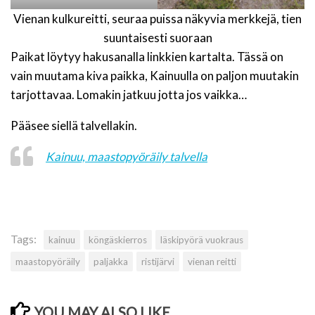
Vienan kulkureitti, seuraa puissa näkyvia merkkejä, tien
suuntaisesti suoraan
Paikat löytyy hakusanalla linkkien kartalta. Tässä on
vain muutama kiva paikka, Kainuulla on paljon muutakin
tarjottavaa. Lomakin jatkuu jotta jos vaikka…
Pääsee siellä talvellakin.
Kainuu, maastopyöräily talvella
Tags:
kainuu
köngäskierros
läskipyörä vuokraus
maastopyöräily
paljakka
ristijärvi
vienan reitti
YOU MAY ALSO LIKE...