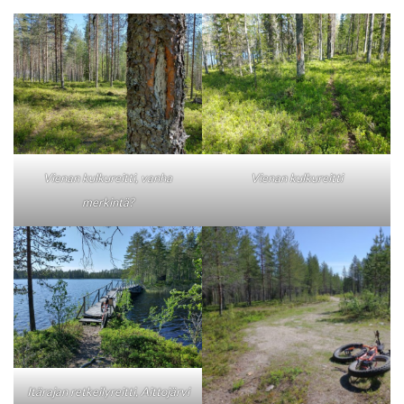
Vienan kulkureitti, vanha
Vienan kulkureitti
merkintä?
Itärajan retkeilyreitti, Aittojärvi