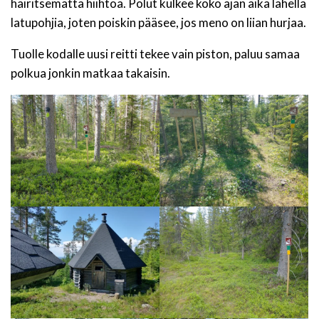
häiritsemättä hiihtoa. Polut kulkee koko ajan aika lähellä
latupohjia, joten poiskin pääsee, jos meno on liian hurjaa.
Tuolle kodalle uusi reitti tekee vain piston, paluu samaa
polkua jonkin matkaa takaisin.