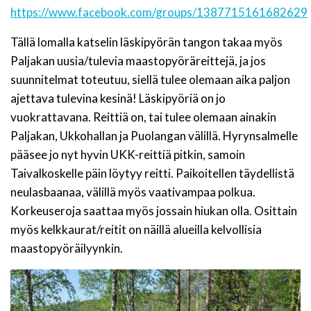
https://www.facebook.com/groups/1387715161682629
Tällä lomalla katselin läskipyörän tangon takaa myös
Paljakan uusia/tulevia maastopyöräreittejä, ja jos
suunnitelmat toteutuu, siellä tulee olemaan aika paljon
ajettava tulevina kesinä! Läskipyöriä on jo
vuokrattavana. Reittiä on, tai tulee olemaan ainakin
Paljakan, Ukkohallan ja Puolangan välillä. Hyrynsalmelle
pääsee jo nyt hyvin UKK-reittiä pitkin, samoin
Taivalkoskelle päin löytyy reitti. Paikoitellen täydellistä
neulasbaanaa, välillä myös vaativampaa polkua.
Korkeuseroja saattaa myös jossain hiukan olla. Osittain
myös kelkkaurat/reitit on näillä alueilla kelvollisia
maastopyöräilyynkin.