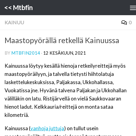
<< Mtbfin
Skip to content
KAINUU
0
Maastopyörällä retkellä Kainuussa
BY
MTBFIN2014
·
12 KESÄKUUN, 2021
Kainuussa löytyy kesällä hienoja retkeilyreittejä myös
maastopyöräilyyn, ja talvella tietysti hiihtolatuja
laskettelukeskuksissa, Paljakassa, Ukkohallassa,
Vuokatissa jne. Hyvänä talvena Paljakan ja Ukkohallan
välilläkin on latu. Ristijärvellä on vielä Saukkovaaran
hienot ladut. Kelkkauria/reittejä on monta sataa
kilometriä.
Kainuussa (
vanhoja juttuja
) on tullut usein