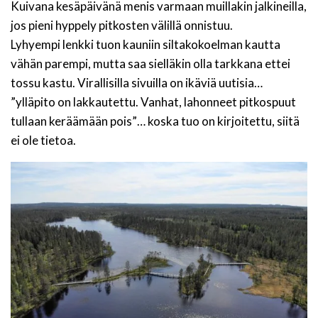
Kuivana kesäpäivänä menis varmaan muillakin jalkineilla,
jos pieni hyppely pitkosten välillä onnistuu.
Lyhyempi lenkki tuon kauniin siltakokoelman kautta
vähän parempi, mutta saa sielläkin olla tarkkana ettei
tossu kastu. Virallisilla sivuilla on ikäviä uutisia…
”ylläpito on lakkautettu. Vanhat, lahonneet pitkospuut
tullaan keräämään pois”… koska tuo on kirjoitettu, siitä
ei ole tietoa.