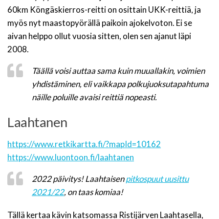
60km Köngäskierros-reitti on osittain UKK-reittiä, ja
myös nyt maastopyörällä paikoin ajokelvoton. Ei se
aivan helppo ollut vuosia sitten, olen sen ajanut läpi
2008.
Täällä voisi auttaa sama kuin muuallakin, voimien
yhdistäminen, eli vaikkapa polkujuoksutapahtuma
näille poluille avaisi reittiä nopeasti.
Laahtanen
https://www.retkikartta.fi/?mapId=10162
https://www.luontoon.fi/laahtanen
2022 päivitys! Laahtaisen
pitkospuut uusittu
2021/22
, on taas komiaa!
Tällä kertaa kävin katsomassa Ristijärven Laahtasella,