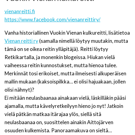
vienanreitti.fi
https://www.facebook.com/vienanreittiry/
Vanha historiallinen Vuokin Vienan kulkureitti, lisätietoa
Vienan reitti ry
(samalla nimellä löytyy muutakin, mutta
tämä on se oikea reitin ylläpitäjä). Reitti löytyy
Retkikartalla, ja monenkin blogeissa. Hiukan vielä
vaiheessa reitin kunnostukset, mutta hienoa tulee.
Merkinnät tosi erikoiset, mutta ilmeisesti alkuperäisen
mallin mukaan (kaksoispilkka… ei olisi hajuakaan, jollen
olisi nähnyt)?
Ei mitään neulasbaanaa ainakaan vielä, läskilläkin pääsi
ajamalla, mutta kävelyretkeilyyn hieno jo nyt! Jatkoin
vielä pätkän matkaa itärajaa ylös, siellä sitä
neulasbaanaa on, suosittelen ainakin Aittojärven
osuuden kulkemista. Panoraamakuva on sieltä…