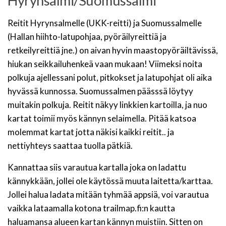
Hyrynsalmi/Suomussalmi
Reitit Hyrynsalmelle (UKK-reitti) ja Suomussalmelle
(Hallan hiihto-latupohjaa, pyöräilyreittiä ja
retkeilyreittiä jne.) on aivan hyvin maastopyöräiltävissä,
hiukan seikkailuhenkeä vaan mukaan! Viimeksi noita
polkuja ajellessani polut, pitkokset ja latupohjat oli aika
hyvässä kunnossa. Suomussalmen päässsä löytyy
muitakin polkuja. Reitit näkyy linkkien kartoilla, ja nuo
kartat toimii myös kännyn selaimella. Pitää katsoa
molemmat kartat jotta näkisi kaikki reitit.. ja
nettiyhteys saattaa tuolla pätkiä.
Kannattaa siis varautua kartalla joka on ladattu
kännykkään, jollei ole käytössä muuta laitetta/karttaa.
Jollei halua ladata mitään tyhmää appsiä, voi varautua
vaikka lataamalla kotona trailmap.fi:n kautta
haluamansa alueen kartan kännyn muistiin. Sitten on