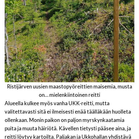
Ristijärven uusien maastopyöreittien maisemia, musta
on… mielenkiintoinen reitti
Alueella kulkee myös vanha UKK-reitti, mutta
valitettavasti sitä ei ilmeisesti enää täälläkään huolleta
ollenkaan. Monin paikon on paljon myrskynkaatamia
puita ja muuta häiriötä. Kävellen tietysti pääsee aina, ja
reitti löytyy kartoilta. Paljakan ja Ukkohallan yhdistävä