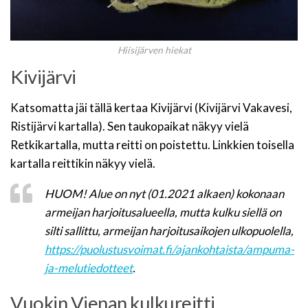
Hiisijärven hiekat
Kivijärvi
Katsomatta jäi tällä kertaa Kivijärvi (Kivijärvi Vakavesi,
Ristijärvi kartalla). Sen taukopaikat näkyy vielä
Retkikartalla, mutta reitti on poistettu. Linkkien toisella
kartalla reittikin näkyy vielä.
HUOM! Alue on nyt (01.2021 alkaen) kokonaan
armeijan harjoitusalueella, mutta kulku siellä on
silti sallittu, armeijan harjoitusaikojen ulkopuolella,
https://puolustusvoimat.fi/ajankohtaista/ampuma-
ja-melutiedotteet
.
Vuokin Vienan kulkureitti